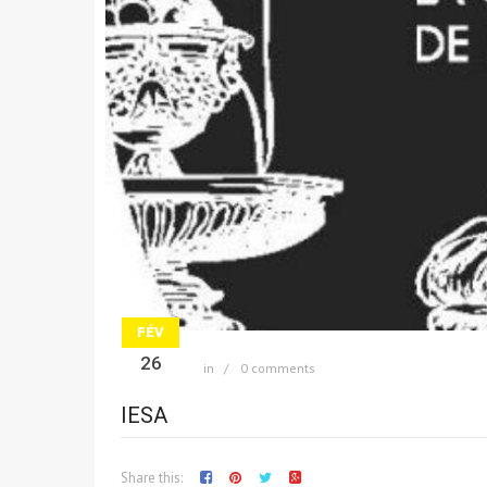
FÉV
26
in
0 comments
IESA
Share this: