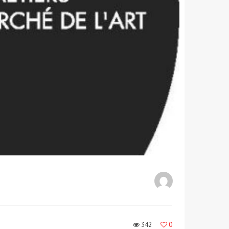
342
0