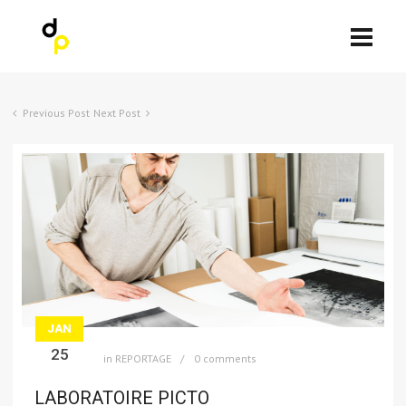
Previous Post
Next Post
JAN
25
in
REPORTAGE
0 comments
LABORATOIRE PICTO