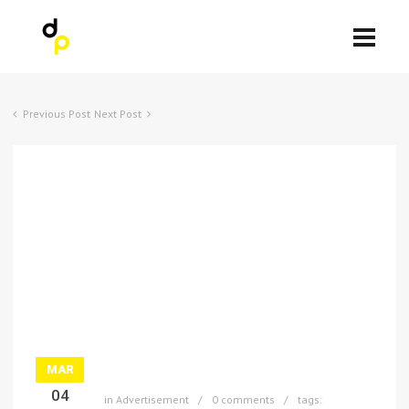
Previous Post
Next Post
MAR
04
in
Advertisement
0 comments
tags: