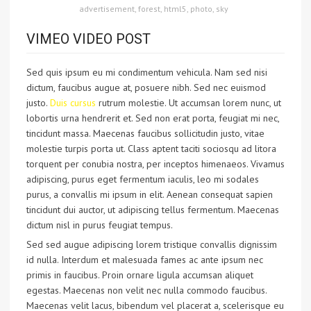
advertisement
,
forest
,
html5
,
photo
,
sky
VIMEO VIDEO POST
Sed quis ipsum eu mi condimentum vehicula. Nam sed nisi
dictum, faucibus augue at, posuere nibh. Sed nec euismod
justo.
Duis cursus
rutrum molestie. Ut accumsan lorem nunc, ut
lobortis urna hendrerit et. Sed non erat porta, feugiat mi nec,
tincidunt massa. Maecenas faucibus sollicitudin justo, vitae
molestie turpis porta ut. Class aptent taciti sociosqu ad litora
torquent per conubia nostra, per inceptos himenaeos. Vivamus
adipiscing, purus eget fermentum iaculis, leo mi sodales
purus, a convallis mi ipsum in elit. Aenean consequat sapien
tincidunt dui auctor, ut adipiscing tellus fermentum. Maecenas
dictum nisl in purus feugiat tempus.
Sed sed augue adipiscing lorem tristique convallis dignissim
id nulla. Interdum et malesuada fames ac ante ipsum nec
primis in faucibus. Proin ornare ligula accumsan aliquet
egestas. Maecenas non velit nec nulla commodo faucibus.
Maecenas velit lacus, bibendum vel placerat a, scelerisque eu